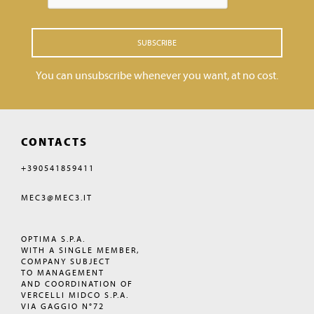
SUBSCRIBE
You can unsubscribe whenever you want, at no cost.
CONTACTS
+390541859411
MEC3@MEC3.IT
OPTIMA S.P.A.
WITH A SINGLE MEMBER,
COMPANY SUBJECT
TO MANAGEMENT
AND COORDINATION OF
VERCELLI MIDCO S.P.A.
VIA GAGGIO N°72