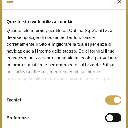
and exclusive content.
Questo sito web utilizza i cookie
Questo sito internet, gestito da Optima S.p.A. utilizza
diverse tipologie di cookie per far funzionare
correttamente il Sito e migliorare la tua esperienza di
navigazione all’interno dello stesso. Se ci fornirai il tuo
consenso, utilizzeremo anche alcuni cookie per valutare
in forma statistica le performance e l’utilizzo del Sito e
By subscribing, you consent to the processing
per farti visualizzare, mentre navighi su internet,
of your data according to our
privacy policy
messaggi pubblicitari dei nostri prodotti e servizi per i
and agree to receive our newsletters.
quali avrai mostrato interesse. Se accetti i cookie,
dichiari di avere più di 16 anni.
Selezione
Tecnici
del
consenso
Preferenze