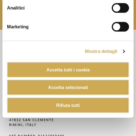
SUBSCRIBE
Analitici
You can unsubscribe whenever you want, at no cost.
Marketing
CONTACTS
Mostra dettagli
+390541859411
MEC3@MEC3.IT
Accetta tutti i cookie
OPTIMA S.P.A.
Accetta selezionati
WITH A SINGLE MEMBER,
COMPANY SUBJECT
TO MANAGEMENT
Rifiuta tutti
AND COORDINATION OF
VERCELLI MIDCO S.P.A.
VIA GAGGIO N°72
47832 SAN CLEMENTE
RIMINI, ITALY
VAT NUMBER: 01622060406