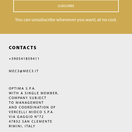
SUBSCRIBE
You can unsubscribe whenever you want, at no cost.
CONTACTS
+390541859411
MEC3@MEC3.IT
OPTIMA S.P.A.
WITH A SINGLE MEMBER,
COMPANY SUBJECT
TO MANAGEMENT
AND COORDINATION OF
VERCELLI MIDCO S.P.A.
VIA GAGGIO N°72
47832 SAN CLEMENTE
RIMINI, ITALY