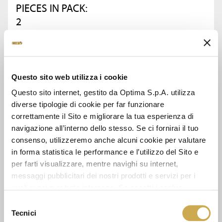
PIECES IN PACK:
2
ASK FOR INFORMATION
Questo sito web utilizza i cookie
DATA SHEET
Questo sito internet, gestito da Optima S.p.A. utilizza
diverse tipologie di cookie per far funzionare
correttamente il Sito e migliorare la tua esperienza di
navigazione all’interno dello stesso. Se ci fornirai il tuo
consenso, utilizzeremo anche alcuni cookie per valutare
SEE ALSO
in forma statistica le performance e l’utilizzo del Sito e
per farti visualizzare, mentre navighi su internet,
messaggi pubblicitari dei nostri prodotti e servizi per i
quali avrai mostrato interesse. Se accetti i cookie,
dichiari di avere più di 16 anni.
Selezione
Tecnici
del