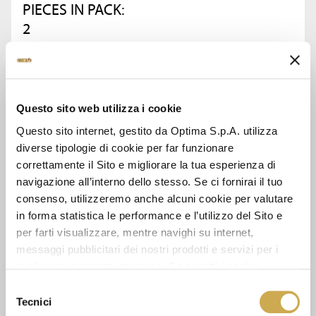
PIECES IN PACK:
2
ASK FOR INFORMATION
Questo sito web utilizza i cookie
DATA SHEET
Questo sito internet, gestito da Optima S.p.A. utilizza
diverse tipologie di cookie per far funzionare
correttamente il Sito e migliorare la tua esperienza di
navigazione all’interno dello stesso. Se ci fornirai il tuo
SEE ALSO
consenso, utilizzeremo anche alcuni cookie per valutare
in forma statistica le performance e l’utilizzo del Sito e
per farti visualizzare, mentre navighi su internet,
messaggi pubblicitari dei nostri prodotti e servizi per i
quali avrai mostrato interesse. Se accetti i cookie,
dichiari di avere più di 16 anni.
Selezione
Tecnici
del