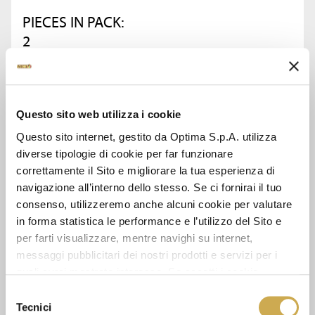
PIECES IN PACK:
2
ASK FOR INFORMATION
Questo sito web utilizza i cookie
DATA SHEET
Questo sito internet, gestito da Optima S.p.A. utilizza
diverse tipologie di cookie per far funzionare
correttamente il Sito e migliorare la tua esperienza di
navigazione all’interno dello stesso. Se ci fornirai il tuo
consenso, utilizzeremo anche alcuni cookie per valutare
SEE ALSO
in forma statistica le performance e l’utilizzo del Sito e
per farti visualizzare, mentre navighi su internet,
messaggi pubblicitari dei nostri prodotti e servizi per i
quali avrai mostrato interesse. Se accetti i cookie,
dichiari di avere più di 16 anni.
Selezione
Tecnici
del