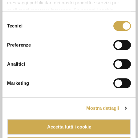
messaggi pubblicitari dei nostri prodotti e servizi per i
quali avrai mostrato interesse. Se accetti i cookie,
SEE ALSO
dichiari di avere più di 16 anni.
Selezione
Tecnici
del
consenso
Preferenze
Analitici
Marketing
Mostra dettagli
Accetta tutti i cookie