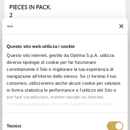
PIECES IN PACK:
2
ASK FOR INFORMATION
Questo sito web utilizza i cookie
DATA SHEET
Questo sito internet, gestito da Optima S.p.A. utilizza
diverse tipologie di cookie per far funzionare
correttamente il Sito e migliorare la tua esperienza di
navigazione all’interno dello stesso. Se ci fornirai il tuo
consenso, utilizzeremo anche alcuni cookie per valutare
SEE ALSO
in forma statistica le performance e l’utilizzo del Sito e
per farti visualizzare, mentre navighi su internet,
messaggi pubblicitari dei nostri prodotti e servizi per i
quali avrai mostrato interesse. Se accetti i cookie,
dichiari di avere più di 16 anni.
Selezione
Tecnici
del