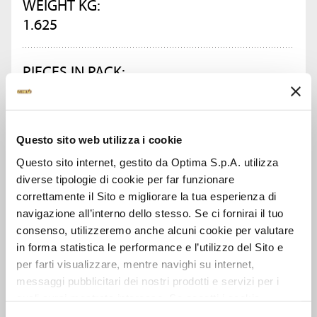
WEIGHT KG:
1.625
PIECES IN PACK:
6
Questo sito web utilizza i cookie
ASK FOR INFORMATION
Questo sito internet, gestito da Optima S.p.A. utilizza
diverse tipologie di cookie per far funzionare
DATA SHEET
correttamente il Sito e migliorare la tua esperienza di
navigazione all’interno dello stesso. Se ci fornirai il tuo
consenso, utilizzeremo anche alcuni cookie per valutare
in forma statistica le performance e l’utilizzo del Sito e
SEE ALSO
per farti visualizzare, mentre navighi su internet,
messaggi pubblicitari dei nostri prodotti e servizi per i
quali avrai mostrato interesse. Se accetti i cookie,
dichiari di avere più di 16 anni.