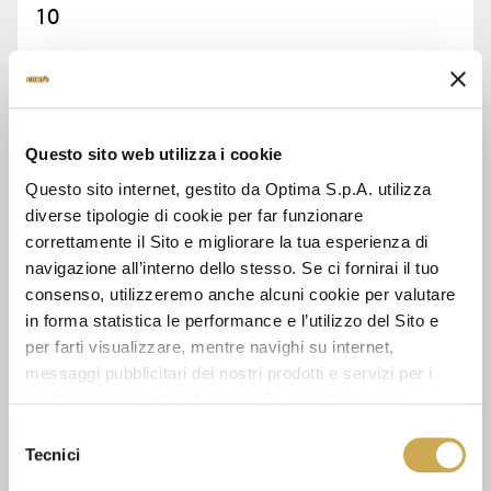
10
ASK FOR INFORMATION
Questo sito web utilizza i cookie
DATA SHEET
Questo sito internet, gestito da Optima S.p.A. utilizza
diverse tipologie di cookie per far funzionare
correttamente il Sito e migliorare la tua esperienza di
navigazione all’interno dello stesso. Se ci fornirai il tuo
SEE ALSO
consenso, utilizzeremo anche alcuni cookie per valutare
in forma statistica le performance e l’utilizzo del Sito e
per farti visualizzare, mentre navighi su internet,
messaggi pubblicitari dei nostri prodotti e servizi per i
quali avrai mostrato interesse. Se accetti i cookie,
dichiari di avere più di 16 anni.
Selezione
Tecnici
del
consenso