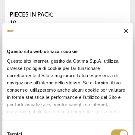
PIECES IN PACK:
10
ASK FOR INFORMATION
Questo sito web utilizza i cookie
Questo sito internet, gestito da Optima S.p.A. utilizza
DATA SHEET
diverse tipologie di cookie per far funzionare
correttamente il Sito e migliorare la tua esperienza di
navigazione all’interno dello stesso. Se ci fornirai il tuo
consenso, utilizzeremo anche alcuni cookie per valutare
SEE ALSO
in forma statistica le performance e l’utilizzo del Sito e
per farti visualizzare, mentre navighi su internet,
messaggi pubblicitari dei nostri prodotti e servizi per i
quali avrai mostrato interesse. Se accetti i cookie,
dichiari di avere più di 16 anni.
Selezione
Tecnici