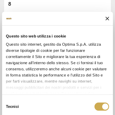
8
ASK FOR INFORMATION
Questo sito web utilizza i cookie
DATA SHEET
Questo sito internet, gestito da Optima S.p.A. utilizza
diverse tipologie di cookie per far funzionare
correttamente il Sito e migliorare la tua esperienza di
navigazione all’interno dello stesso. Se ci fornirai il tuo
SEE ALSO
consenso, utilizzeremo anche alcuni cookie per valutare
in forma statistica le performance e l’utilizzo del Sito e
per farti visualizzare, mentre navighi su internet,
messaggi pubblicitari dei nostri prodotti e servizi per i
quali avrai mostrato interesse. Se accetti i cookie,
dichiari di avere più di 16 anni.
Selezione
Tecnici
del
consenso