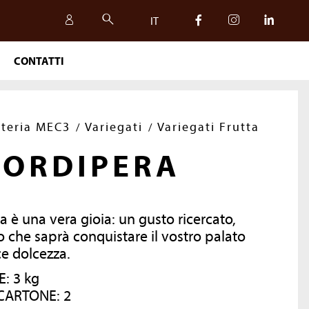
IT
CONTATTI
IT
EN
ateria MEC3
Variegati
Variegati Frutta
IORDIPERA
ra è una vera gioia: un gusto ricercato,
 che saprà conquistare il vostro palato
ce dolcezza.
: 3 kg
SICUREZZA, QUALITÀ
CARTONE: 2