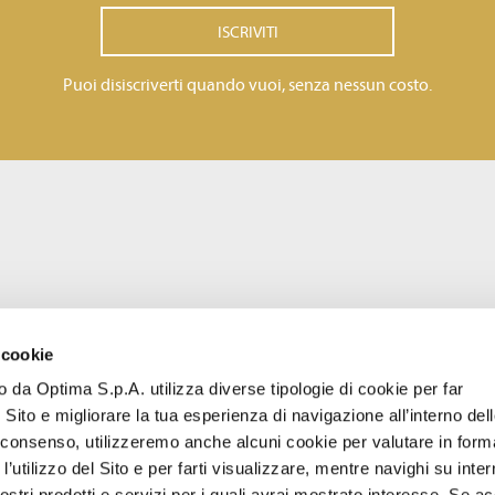
ISCRIVITI
Puoi disiscriverti quando vuoi, senza nessun costo.
 cookie
to da Optima S.p.A. utilizza diverse tipologie di cookie per far
 Sito e migliorare la tua esperienza di navigazione all’interno del
uo consenso, utilizzeremo anche alcuni cookie per valutare in form
l’utilizzo del Sito e per farti visualizzare, mentre navighi su inter
stri prodotti e servizi per i quali avrai mostrato interesse. Se acc