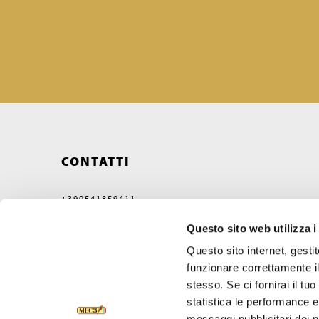
CONTATTI
+390541859411
MEC3@MEC3.IT
Questo sito web utilizza i
OPTIMA S.P.A.
CON UNICO SOCIO,
Questo sito internet, gesti
SOCIETÀ SOGGETTA ALL'ATTIVITÀ
funzionare correttamente il
DI DIREZIONE E COORDINAMENTO
DI VERCELLI MIDCO S.P.A.
stesso. Se ci fornirai il t
VIA GAGGIO N°72
statistica le performance e 
47832 SAN CLEMENTE
RIMINI, ITALY
messaggi pubblicitari dei no