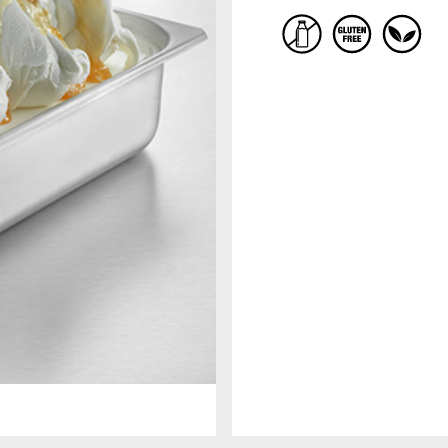
COMPANY
RICETTARI
Dal 1984 MEC3 è sinonimo di
Consulta i nostri ricettari per scoprire altri
eccellenza, ricerca e creatività nella
prodotti che possono arricchire la tua
preparazione di ingredienti e
gelateria!
semilavorati per la gelateria
artigianale e la pasticceria.
Un’azienda che, grazie alla cura e all
SCOPRI DI PIÙ
passione per il mondo del gelato
italiano, è diventata il leader mondia
per le aziende di settore con un unic
obiettivo: diffondere l’arte delle swe
arts italiane in tutto il mondo.
SCOPRI DI PIÙ