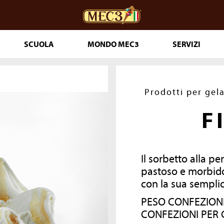
SCUOLA
MONDO MEC3
SERVIZI
ceria
DOuMIX?
Prodotti per gel
F
 PASTICCERIA
IA 365
Il sorbetto alla pe
T PRONTI
pastoso e morbido
con la sua sempli
PESO CONFEZIONE
LE
THE GENUINE
CONFEZIONI PER 