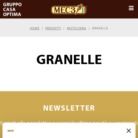
GRUPPO
CASA
IT
OPTIMA
PRODOTTI
IT
HOME
PRODOTTI
PASTICCERIA
GRANELLE
SCUOLA
Prodotti per gelateria MEC3
EN
MONDO MEC3
Pasticceria
GRANELLE
SERVIZI
The Genuine Company
DOuMIX?
CONTATTI
Genius Cloud
AMBASSADOR
CATALOGHI
SICUREZZA, QUALITÀ E CERTIFICAZIONI
RICETTARI
LE SEDI
VIDEO RICETTE
LAVORA CON NOI
NEWSLETTER
NEWSLETTER
Iscriviti alla newsletter e scopri le ultime novità e i contenuti
realizzati in esclusiva.