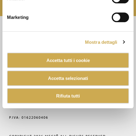
Puoi disiscriverti quando vuoi, senza nessun costo.
Marketing
CONTATTI
+390541859411
Mostra dettagli
MEC3@MEC3.IT
Accetta tutti i cookie
OPTIMA S.P.A.
CON UNICO SOCIO,
Accetta selezionati
SOCIETÀ SOGGETTA ALL'ATTIVITÀ
DI DIREZIONE E COORDINAMENTO
DI VERCELLI MIDCO S.P.A.
Rifiuta tutti
VIA GAGGIO N°72
47832 SAN CLEMENTE
RIMINI, ITALY
P.IVA: 01622060406
©