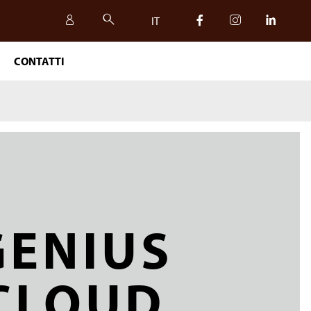
IT
CONTATTI
IT
EN
GENIUS
CLOUD
SICUREZZA, QUALITÀ