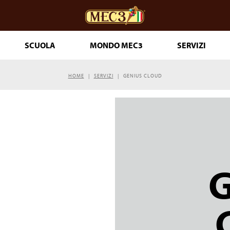
SCUOLA
MONDO MEC3
SERVIZI
HOME
SERVIZI
GENIUS CLOUD
ceria
DOuMIX?
 PASTICCERIA
IA 365
T PRONTI
LE
THE GENUINE