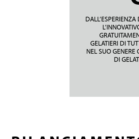
COMPANY
RICETTARI
DALL’ESPERIENZA
Dal 1984 MEC3 è sinonimo di
Consulta i nostri ricettari per scoprire altri
L’INNOVATIV
eccellenza, ricerca e creatività nella
prodotti che possono arricchire la tua
GRATUITAMENT
preparazione di ingredienti e
gelateria!
semilavorati per la gelateria
GELATIERI DI T
artigianale e la pasticceria.
NEL SUO GENERE C
Un’azienda che, grazie alla cura e all
DI GELAT
SCOPRI DI PIÙ
passione per il mondo del gelato
italiano, è diventata il leader mondia
per le aziende di settore con un unic
obiettivo: diffondere l’arte delle swe
arts italiane in tutto il mondo.
SCOPRI DI PIÙ