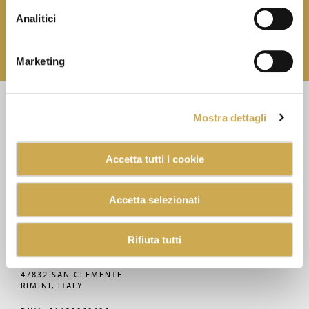
ISCRIVITI
Analitici
Puoi disiscriverti quando vuoi, senza nessun costo.
Marketing
CONTATTI
Mostra dettagli
+390541859411
Accetta tutti i cookie
MEC3@MEC3.IT
Accetta selezionati
OPTIMA S.P.A.
CON UNICO SOCIO,
SOCIETÀ SOGGETTA ALL'ATTIVITÀ
Rifiuta tutti
DI DIREZIONE E COORDINAMENTO
DI VERCELLI MIDCO S.P.A.
VIA GAGGIO N°72
47832 SAN CLEMENTE
RIMINI, ITALY