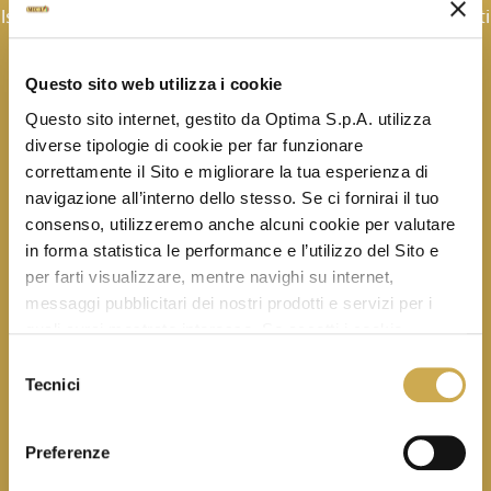
Iscriviti alla newsletter e scopri le ultime novità e i contenuti
realizzati in esclusiva.
Questo sito web utilizza i cookie
Questo sito internet, gestito da Optima S.p.A. utilizza
diverse tipologie di cookie per far funzionare
correttamente il Sito e migliorare la tua esperienza di
navigazione all’interno dello stesso. Se ci fornirai il tuo
consenso, utilizzeremo anche alcuni cookie per valutare
in forma statistica le performance e l’utilizzo del Sito e
per farti visualizzare, mentre navighi su internet,
Iscrivendoti, dai il consenso al trattamento dei
messaggi pubblicitari dei nostri prodotti e servizi per i
tuoi dati secondo la nostra
informativa privacy
e accetti di ricevere le nostre newsletter.
quali avrai mostrato interesse. Se accetti i cookie,
dichiari di avere più di 16 anni.
Selezione
Tecnici
del
consenso
Preferenze