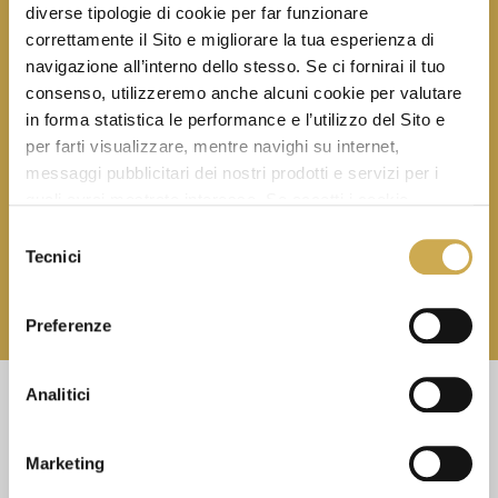
diverse tipologie di cookie per far funzionare
Iscrivendoti, dai il consenso al trattamento dei
correttamente il Sito e migliorare la tua esperienza di
tuoi dati secondo la nostra
informativa privacy
e accetti di ricevere le nostre newsletter.
navigazione all’interno dello stesso. Se ci fornirai il tuo
consenso, utilizzeremo anche alcuni cookie per valutare
in forma statistica le performance e l’utilizzo del Sito e
per farti visualizzare, mentre navighi su internet,
messaggi pubblicitari dei nostri prodotti e servizi per i
quali avrai mostrato interesse. Se accetti i cookie,
dichiari di avere più di 16 anni.
Selezione
ISCRIVITI
Tecnici
del
consenso
Puoi disiscriverti quando vuoi, senza nessun costo.
Preferenze
Analitici
CONTATTI
+390541859411
Marketing