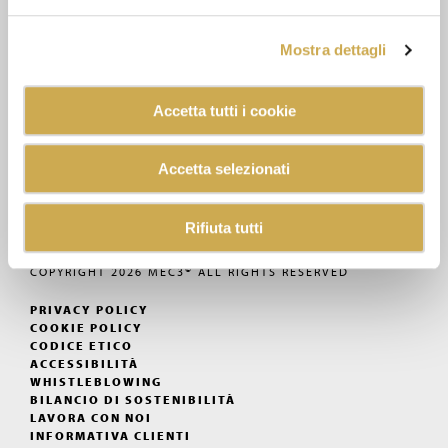
MEC3@MEC3.IT
Mostra dettagli
OPTIMA S.P.A.
CON UNICO SOCIO,
SOCIETÀ SOGGETTA ALL'ATTIVITÀ
DI DIREZIONE E COORDINAMENTO
Accetta tutti i cookie
DI VERCELLI MIDCO S.P.A.
VIA GAGGIO N°72
47832 SAN CLEMENTE
Accetta selezionati
RIMINI, ITALY
P.IVA: 01622060406
Rifiuta tutti
©
COPYRIGHT 2026
MEC3
ALL RIGHTS RESERVED
PRIVACY POLICY
COOKIE POLICY
CODICE ETICO
ACCESSIBILITÀ
WHISTLEBLOWING
BILANCIO DI SOSTENIBILITÀ
LAVORA CON NOI
INFORMATIVA CLIENTI