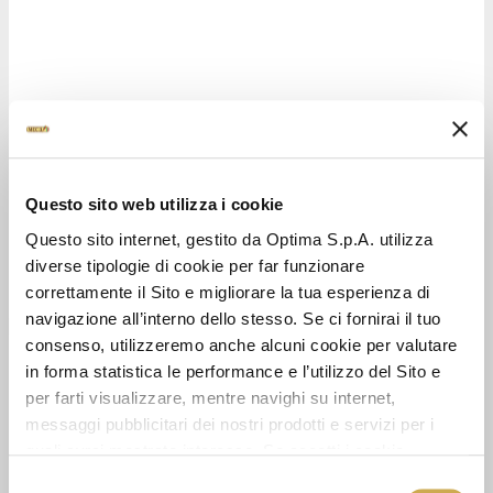
CODICE PRODOTTO: 15094
Questo sito web utilizza i cookie
KIT POKÉMON PEACH TEA
Questo sito internet, gestito da Optima S.p.A. utilizza
diverse tipologie di cookie per far funzionare
Una sorprendente novità!
correttamente il Sito e migliorare la tua esperienza di
navigazione all’interno dello stesso. Se ci fornirai il tuo
consenso, utilizzeremo anche alcuni cookie per valutare
in forma statistica le performance e l’utilizzo del Sito e
per farti visualizzare, mentre navighi su internet,
messaggi pubblicitari dei nostri prodotti e servizi per i
quali avrai mostrato interesse. Se accetti i cookie,
dichiari di avere più di 16 anni.
Selezione