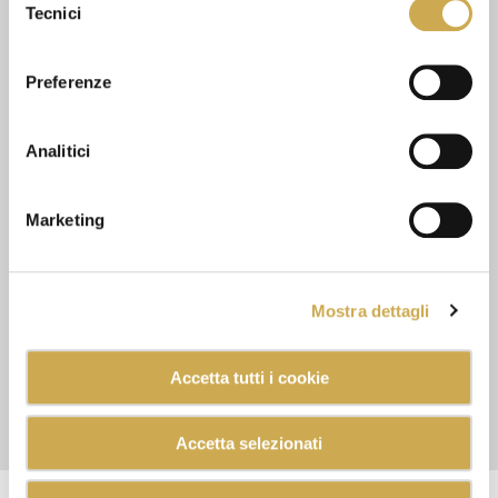
Tecnici
del
consenso
Preferenze
Analitici
Marketing
Mostra dettagli
CODICE PRODOTTO: 15000B
KIT POKEMON FIZZY
Accetta tutti i cookie
Il gusto elettrizzante!
Accetta selezionati