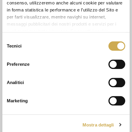
consenso, utilizzeremo anche alcuni cookie per valutare
CHIEDI INFORMAZIONI
in forma statistica le performance e l’utilizzo del Sito e
per farti visualizzare, mentre navighi su internet,
messaggi pubblicitari dei nostri prodotti e servizi per i
SCHEDA TECNICA
quali avrai mostrato interesse. Se accetti i cookie,
dichiari di avere più di 16 anni.
Selezione
Tecnici
del
consenso
GUARDA ANCHE
Preferenze
Analitici
Marketing
Mostra dettagli