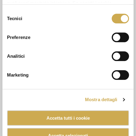
quali avrai mostrato interesse. Se accetti i cookie,
GUARDA ANCHE
dichiari di avere più di 16 anni.
Selezione
Tecnici
del
consenso
Preferenze
Analitici
Marketing
Mostra dettagli
Accetta tutti i cookie
Accetta selezionati