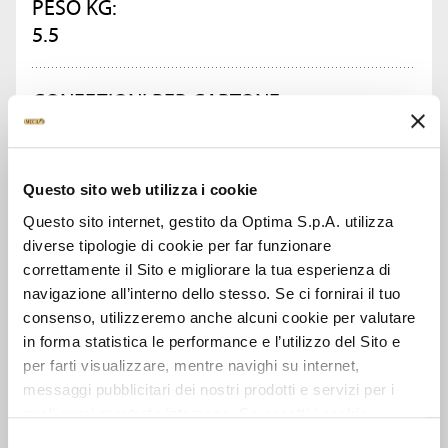
PESO KG:
5.5
CONFEZIONI PER CARTONE:
2
Questo sito web utilizza i cookie
CHIEDI INFORMAZIONI
Questo sito internet, gestito da Optima S.p.A. utilizza
diverse tipologie di cookie per far funzionare
SCHEDA TECNICA
correttamente il Sito e migliorare la tua esperienza di
navigazione all’interno dello stesso. Se ci fornirai il tuo
consenso, utilizzeremo anche alcuni cookie per valutare
in forma statistica le performance e l’utilizzo del Sito e
per farti visualizzare, mentre navighi su internet,
GUARDA ANCHE
messaggi pubblicitari dei nostri prodotti e servizi per i
quali avrai mostrato interesse. Se accetti i cookie,
dichiari di avere più di 16 anni.
Selezione