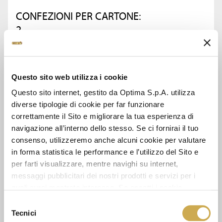
CONFEZIONI PER CARTONE:
2
CHIEDI INFORMAZIONI
Questo sito web utilizza i cookie
Questo sito internet, gestito da Optima S.p.A. utilizza
SCHEDA TECNICA
diverse tipologie di cookie per far funzionare
correttamente il Sito e migliorare la tua esperienza di
navigazione all’interno dello stesso. Se ci fornirai il tuo
consenso, utilizzeremo anche alcuni cookie per valutare
GUARDA ANCHE
in forma statistica le performance e l’utilizzo del Sito e
per farti visualizzare, mentre navighi su internet,
messaggi pubblicitari dei nostri prodotti e servizi per i
quali avrai mostrato interesse. Se accetti i cookie,
dichiari di avere più di 16 anni.
Selezione
Tecnici
del