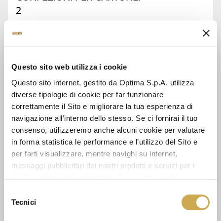
2
CHIEDI INFORMAZIONI
Questo sito web utilizza i cookie
SCHEDA TECNICA
Questo sito internet, gestito da Optima S.p.A. utilizza
diverse tipologie di cookie per far funzionare
correttamente il Sito e migliorare la tua esperienza di
navigazione all’interno dello stesso. Se ci fornirai il tuo
GUARDA ANCHE
consenso, utilizzeremo anche alcuni cookie per valutare
in forma statistica le performance e l’utilizzo del Sito e
per farti visualizzare, mentre navighi su internet,
messaggi pubblicitari dei nostri prodotti e servizi per i
quali avrai mostrato interesse. Se accetti i cookie,
dichiari di avere più di 16 anni.
Selezione
Tecnici
del
consenso