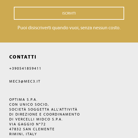
ISCRIVITI
Puoi disiscriverti quando vuoi, senza nessun costo.
CONTATTI
+390541859411
MEC3@MEC3.IT
OPTIMA S.P.A.
CON UNICO SOCIO,
SOCIETÀ SOGGETTA ALL'ATTIVITÀ
DI DIREZIONE E COORDINAMENTO
DI VERCELLI MIDCO S.P.A.
VIA GAGGIO N°72
47832 SAN CLEMENTE
RIMINI, ITALY