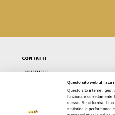
CONTATTI
+390541859411
MEC3@MEC3.IT
Questo sito web utilizza i
OPTIMA S.P.A.
CON UNICO SOCIO,
Questo sito internet, gesti
SOCIETÀ SOGGETTA ALL'ATTIVITÀ
funzionare correttamente il
DI DIREZIONE E COORDINAMENTO
DI VERCELLI MIDCO S.P.A.
stesso. Se ci fornirai il t
VIA GAGGIO N°72
statistica le performance e 
47832 SAN CLEMENTE
RIMINI, ITALY
messaggi pubblicitari dei no