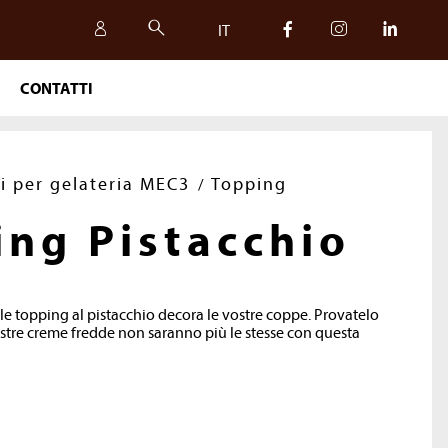
IT
CONTATTI
IT
EN
i per gelateria MEC3
Topping
ing Pistacchio
le topping al pistacchio decora le vostre coppe. Provatelo
vostre creme fredde non saranno più le stesse con questa
SICUREZZA, QUALITÀ