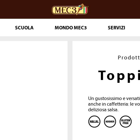
SCUOLA
MONDO MEC3
SERVIZI
ceria
DOuMIX?
Prodott
Topp
 PASTICCERIA
IA 365
Un gustosissimo e versati
T PRONTI
anche in caffetteria: le 
deliziosa salsa.
LE
THE GENUINE