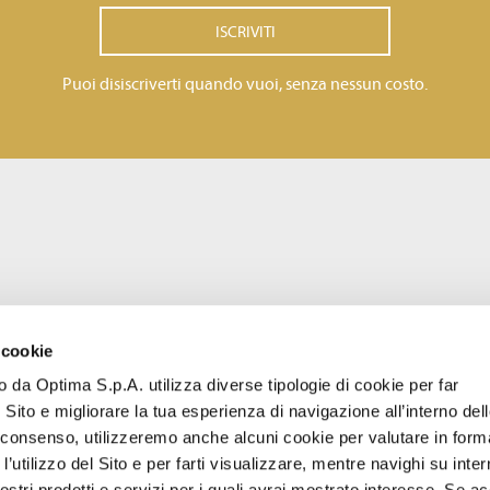
ISCRIVITI
Puoi disiscriverti quando vuoi, senza nessun costo.
 cookie
to da Optima S.p.A. utilizza diverse tipologie di cookie per far
 Sito e migliorare la tua esperienza di navigazione all’interno del
uo consenso, utilizzeremo anche alcuni cookie per valutare in form
l’utilizzo del Sito e per farti visualizzare, mentre navighi su inter
stri prodotti e servizi per i quali avrai mostrato interesse. Se acc