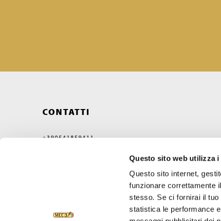
CONTATTI
+390541859411
MEC3@MEC3.IT
Questo sito web utilizza i
OPTIMA S.P.A.
CON UNICO SOCIO,
Questo sito internet, gesti
SOCIETÀ SOGGETTA ALL'ATTIVITÀ
funzionare correttamente il
DI DIREZIONE E COORDINAMENTO
DI VERCELLI MIDCO S.P.A.
stesso. Se ci fornirai il t
VIA GAGGIO N°72
statistica le performance e 
47832 SAN CLEMENTE
RIMINI, ITALY
messaggi pubblicitari dei no