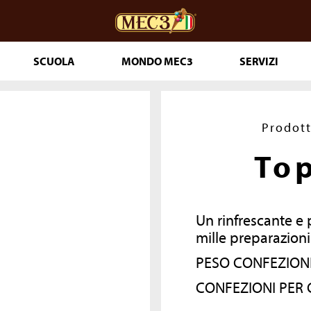
SCUOLA
MONDO MEC3
SERVIZI
ceria
DOuMIX?
Prodott
To
 PASTICCERIA
IA 365
Un rinfrescante e
T PRONTI
mille preparaz
PESO CO
LE
CONFEZIONI PER 
THE GENUINE