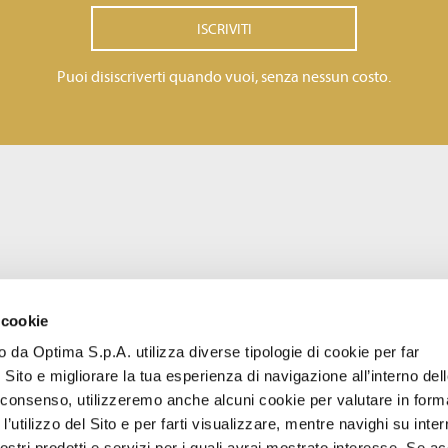
ISCRIVITI
Puoi disiscriverti quando vuoi, senza nessun costo.
 cookie
to da Optima S.p.A. utilizza diverse tipologie di cookie per far
 Sito e migliorare la tua esperienza di navigazione all’interno del
uo consenso, utilizzeremo anche alcuni cookie per valutare in form
l’utilizzo del Sito e per farti visualizzare, mentre navighi su inter
stri prodotti e servizi per i quali avrai mostrato interesse. Se acc