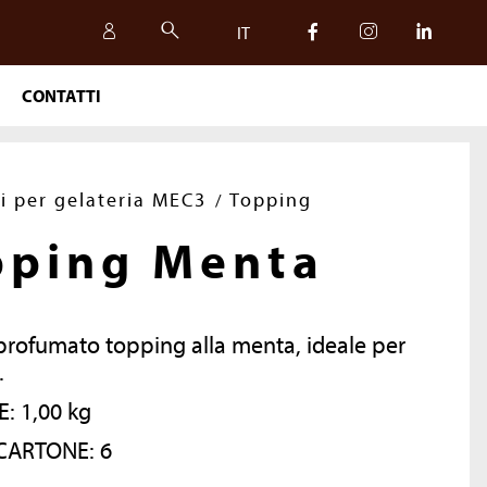
IT
CONTATTI
IT
EN
i per gelateria MEC3
Topping
pping Menta
 profumato topping alla menta, ideale per
ioni.
NFEZIONE: 1,00 kg
CARTONE: 6
SICUREZZA, QUALITÀ