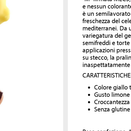
COMPANY
RICETTARI
e nessun colorante
è un semilavorato 
freschezza del cel
Dal 1984 MEC3 è sinonimo di
Consulta i nostri ricettari per scoprire altri
eccellenza, ricerca e creatività nella
mediterranei. Da us
prodotti che possono arricchire la tua
preparazione di ingredienti e
gelateria!
variegatura del gel
semilavorati per la gelateria
semifreddi e torte
artigianale e la pasticceria.
applicazioni press
Un’azienda che, grazie alla cura e all
SCOPRI DI PIÙ
passione per il mondo del gelato
su stecco, la prali
italiano, è diventata il leader mondia
inaspettatamente 
per le aziende di settore con un unic
obiettivo: diffondere l’arte delle swe
CARATTERISTICHE 
arts italiane in tutto il mondo.
Colore giallo
Gusto limone
Croccantezza
SCOPRI DI PIÙ
Senza glutine