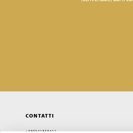
CONTATTI
+390541859411