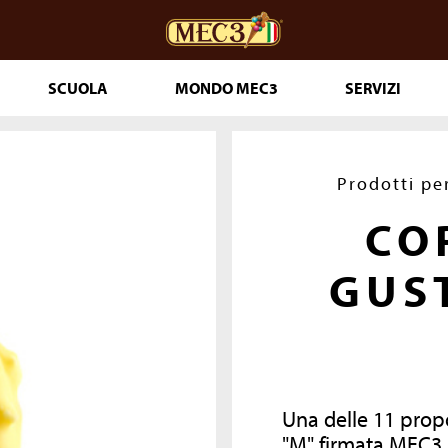
SCUOLA
MONDO MEC3
SERVIZI
ceria
DOuMIX?
Prodotti pe
CO
 PASTICCERIA
GUS
IA 365
T PRONTI
LE
Una delle 11 prop
THE GENUINE
"M" firmata MEC3, 