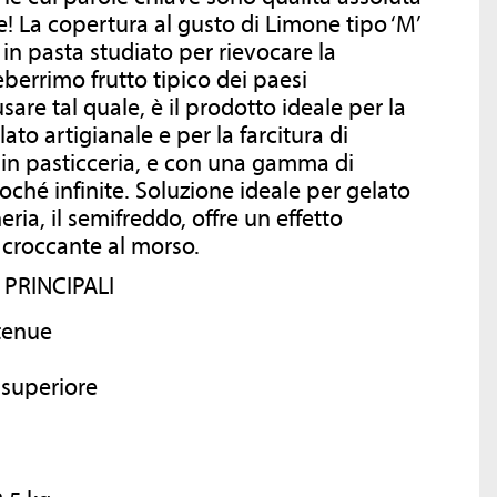
E CERTIFICAZIONI
VIDEO RICETTE
! La copertura al gusto di Limone tipo ‘M’
in pasta studiato per rievocare la
eberrimo frutto tipico dei paesi
Per dare sempre del nostro meglio ci
Una vera e propria fonte di ispirazione!
facciamo in tre: investiamo ogni anno
are tal quale, è il prodotto ideale per la
nella ricerca e sviluppo, lavoriamo
ato artigianale e per la farcitura di
intensamente nel nostro laboratorio
 in pasticceria, e con una gamma di
SCOPRI DI PIÙ
di analisi sensoriale e crediamo
oché infinite. Soluzione ideale per gelato
a
fermamente nell’importanza del
controllo qualità. Ma per noi qualità
neria, il semifreddo, offre un effetto
le
vuol dire molto di più, ed è per questo
croccante al morso.
o
che ci siamo dotati di una Politica
et
Integrata.
PRINCIPALI
 tenue
SCOPRI DI PIÙ
 superiore