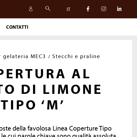
IT
CONTATTI
IT
EN
r gelateria MEC3
Stecchi e praline
PERTURA AL
TO DI LIMONE
TIPO ‘M’
oste della favolosa Linea Coperture Tipo
SICUREZZA, QUALITÀ
le cui parole chiave sono qualità assoluta