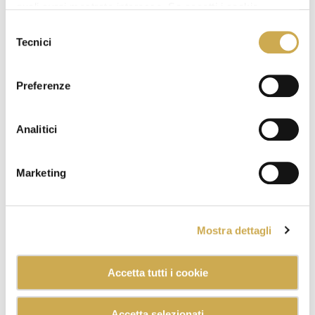
N. 1 dispenser ventosini.
quali avrai mostrato interesse. Se accetti i cookie,
dichiari di avere più di 16 anni.
* Parti possono essere ingerite e/o inalate
Selezione
Tecnici
causando il soffocamento
del
consenso
Preferenze
Analitici
Marketing
Mostra dettagli
Accetta tutti i cookie
Accetta selezionati