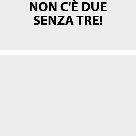
NON C'È DUE
SENZA TRE!
Dopo gli iconici gusti ispirati a Pikachu
e Charmander, la collezione si arricchisce con
Pokémon Party.
La novità che accende il divertimento: un goloso