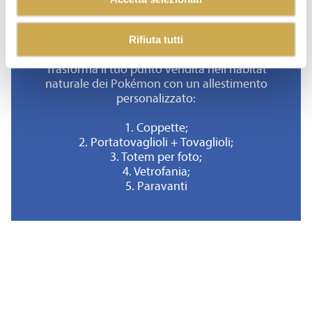
ENTRA NEL MONDO POKÉMON
CON I MATERIALI POP
Rifiuta tutti
Trasforma il tuo punto vendita nell’habitat
naturale dei Pokémon con un allestimento
personalizzato:
1. Coppette;
2. Portatovaglioli + Tovaglioli;
3. Totem per foto;
4. Vetrofania;
5. Paravanti