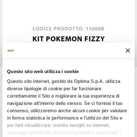
CODICE PRODOTTO: 15000B
KIT POKEMON FIZZY
Il gusto elettrizzante!
Questo sito web utilizza i cookie
Questo sito internet, gestito da Optima S.p.A. utilizza
IL NUOVO KIT POKÉMON
diverse tipologie di cookie per far funzionare
correttamente il Sito e migliorare la tua esperienza di
CONTIENE*:
navigazione all’interno dello stesso. Se ci fornirai il tuo
N. 9 sacchetti da 1,2 Kg di Base;
consenso, utilizzeremo anche alcuni cookie per valutare
N. 1 secchiello da 4 Kg di Variegato;
in forma statistica le performance e l’utilizzo del Sito e
N. 1 segnagusto;
per farti visualizzare, mentre navighi su internet,
N. 348 ventosini in 12 soggetti;
messaggi pubblicitari dei nostri prodotti e servizi per i