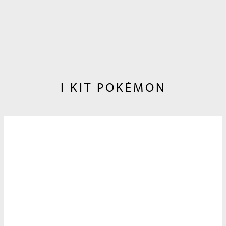
gelato al gusto ciambella con un cremoso
variegato al gusto fragola, arricchito da inclusioni
di fragole e meringhe croccanti.
I KIT POKÉMON