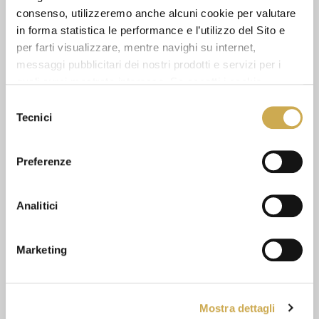
consenso, utilizzeremo anche alcuni cookie per valutare
in forma statistica le performance e l’utilizzo del Sito e
CHIEDI INFORMAZIONI
per farti visualizzare, mentre navighi su internet,
messaggi pubblicitari dei nostri prodotti e servizi per i
SCHEDA TECNICA
quali avrai mostrato interesse. Se accetti i cookie,
dichiari di avere più di 16 anni.
Selezione
Tecnici
del
consenso
GUARDA ANCHE
Preferenze
Analitici
Marketing
Mostra dettagli