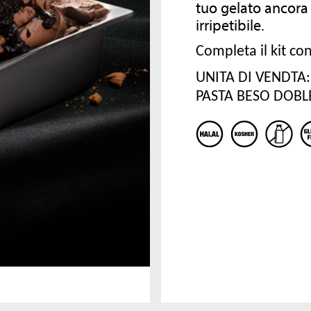
tuo gelato ancora
COMPANY
RICETTARI
irripetibile.
Dal 1984 MEC3 è sinonimo di
Completa il kit c
Consulta i nostri ricettari per scoprire altri
eccellenza, ricerca e creatività nella
prodotti che possono arricchire la tua
UNITA DI VENDTA: N
preparazione di ingredienti e
gelateria!
semilavorati per la gelateria
PASTA BESO DOBL
artigianale e la pasticceria.
Un’azienda che, grazie alla cura e all
SCOPRI DI PIÙ
passione per il mondo del gelato
italiano, è diventata il leader mondia
per le aziende di settore con un unic
obiettivo: diffondere l’arte delle swe
arts italiane in tutto il mondo.
SCOPRI DI PIÙ