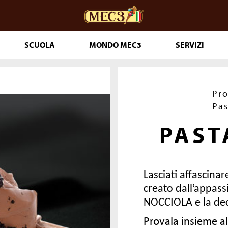
SCUOLA
MONDO MEC3
SERVIZI
ceria
DOuMIX?
Pro
Pas
PAST
 PASTICCERIA
IA 365
T PRONTI
Lasciati affascina
creato dall’appass
NOCCIOLA e la de
LE
THE GENUINE
Provala insieme a