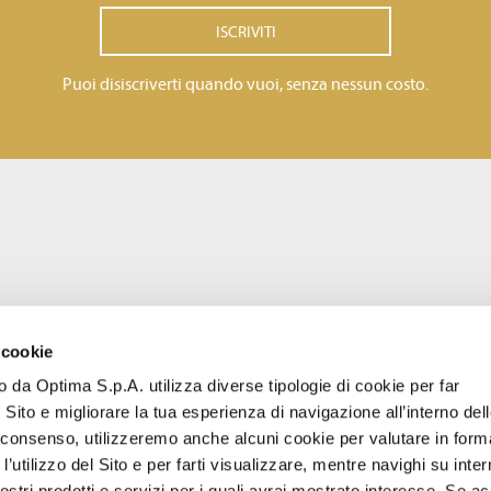
ISCRIVITI
Puoi disiscriverti quando vuoi, senza nessun costo.
 cookie
to da Optima S.p.A. utilizza diverse tipologie di cookie per far
 Sito e migliorare la tua esperienza di navigazione all’interno del
uo consenso, utilizzeremo anche alcuni cookie per valutare in form
l’utilizzo del Sito e per farti visualizzare, mentre navighi su inter
stri prodotti e servizi per i quali avrai mostrato interesse. Se acc