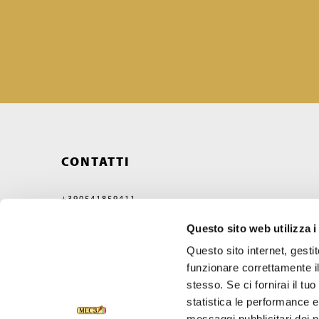
CONTATTI
+390541859411
MEC3@MEC3.IT
Questo sito web utilizza i
OPTIMA S.P.A.
CON UNICO SOCIO,
Questo sito internet, gesti
SOCIETÀ SOGGETTA ALL'ATTIVITÀ
funzionare correttamente il
DI DIREZIONE E COORDINAMENTO
DI VERCELLI MIDCO S.P.A.
stesso. Se ci fornirai il t
VIA GAGGIO N°72
statistica le performance e 
47832 SAN CLEMENTE
RIMINI, ITALY
messaggi pubblicitari dei no