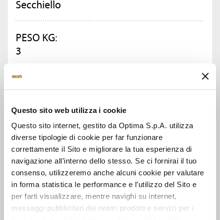
Secchiello
PESO KG:
3
CONFEZIONI PER CARTONE:
2
Questo sito web utilizza i cookie
Questo sito internet, gestito da Optima S.p.A. utilizza
CHIEDI INFORMAZIONI
diverse tipologie di cookie per far funzionare
correttamente il Sito e migliorare la tua esperienza di
navigazione all’interno dello stesso. Se ci fornirai il tuo
SCHEDA TECNICA
consenso, utilizzeremo anche alcuni cookie per valutare
in forma statistica le performance e l’utilizzo del Sito e
per farti visualizzare, mentre navighi su internet,
messaggi pubblicitari dei nostri prodotti e servizi per i
GUARDA ANCHE
quali avrai mostrato interesse. Se accetti i cookie,