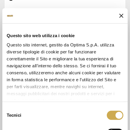
CHIEDI INFORMAZIONI
Questo sito web utilizza i cookie
SCHEDA TECNICA
Questo sito internet, gestito da Optima S.p.A. utilizza
diverse tipologie di cookie per far funzionare
correttamente il Sito e migliorare la tua esperienza di
navigazione all’interno dello stesso. Se ci fornirai il tuo
GUARDA ANCHE
consenso, utilizzeremo anche alcuni cookie per valutare
in forma statistica le performance e l’utilizzo del Sito e
per farti visualizzare, mentre navighi su internet,
messaggi pubblicitari dei nostri prodotti e servizi per i
quali avrai mostrato interesse. Se accetti i cookie,
dichiari di avere più di 16 anni.
Selezione
Tecnici
del
consenso