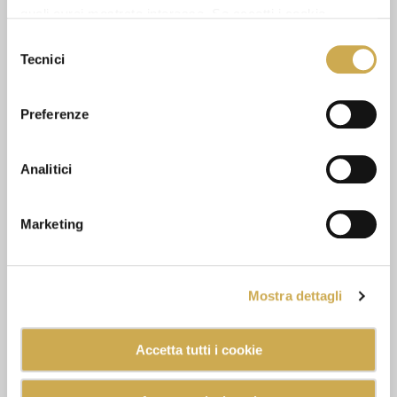
quali avrai mostrato interesse. Se accetti i cookie,
GUARDA ANCHE
dichiari di avere più di 16 anni.
Selezione
Tecnici
del
consenso
Preferenze
Analitici
Marketing
Mostra dettagli
Accetta tutti i cookie