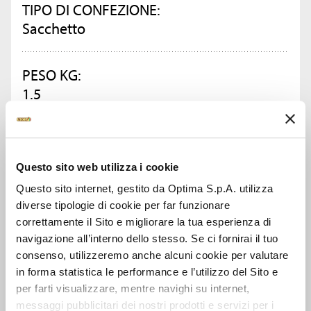
TIPO DI CONFEZIONE:
Sacchetto
PESO KG:
1.5
CONFEZIONI PER CARTONE:
4
Questo sito web utilizza i cookie
Questo sito internet, gestito da Optima S.p.A. utilizza
diverse tipologie di cookie per far funzionare
CHIEDI INFORMAZIONI
correttamente il Sito e migliorare la tua esperienza di
navigazione all’interno dello stesso. Se ci fornirai il tuo
SCHEDA TECNICA
consenso, utilizzeremo anche alcuni cookie per valutare
in forma statistica le performance e l’utilizzo del Sito e
per farti visualizzare, mentre navighi su internet,
messaggi pubblicitari dei nostri prodotti e servizi per i