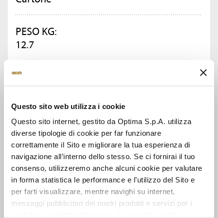
PESO KG:
12.7
CONFEZIONI PER CARTONE:
1
Questo sito web utilizza i cookie
Questo sito internet, gestito da Optima S.p.A. utilizza
CHIEDI INFORMAZIONI
diverse tipologie di cookie per far funzionare
correttamente il Sito e migliorare la tua esperienza di
SCHEDA TECNICA
navigazione all’interno dello stesso. Se ci fornirai il tuo
consenso, utilizzeremo anche alcuni cookie per valutare
in forma statistica le performance e l’utilizzo del Sito e
per farti visualizzare, mentre navighi su internet,
messaggi pubblicitari dei nostri prodotti e servizi per i
GUARDA ANCHE
quali avrai mostrato interesse. Se accetti i cookie,