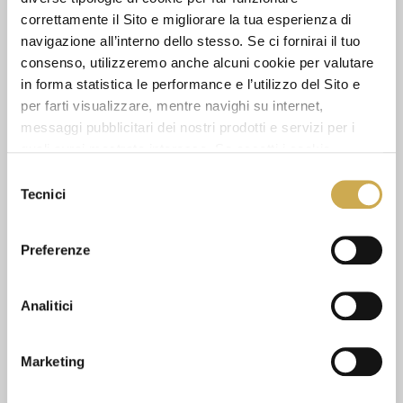
correttamente il Sito e migliorare la tua esperienza di
navigazione all’interno dello stesso. Se ci fornirai il tuo
CONFEZIONI PER CARTONE:
consenso, utilizzeremo anche alcuni cookie per valutare
1
in forma statistica le performance e l’utilizzo del Sito e
per farti visualizzare, mentre navighi su internet,
messaggi pubblicitari dei nostri prodotti e servizi per i
CHIEDI INFORMAZIONI
quali avrai mostrato interesse. Se accetti i cookie,
dichiari di avere più di 16 anni.
Selezione
SCHEDA TECNICA
Tecnici
del
consenso
Preferenze
GUARDA ANCHE
Analitici
Marketing