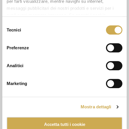
per farti visualizzare, mentre navighi su internet,
messaggi pubblicitari dei nostri prodotti e servizi per i
quali avrai mostrato interesse. Se accetti i cookie,
dichiari di avere più di 16 anni.
Selezione
GUARDA ANCHE
Tecnici
del
consenso
Preferenze
Analitici
Marketing
Mostra dettagli
Accetta tutti i cookie