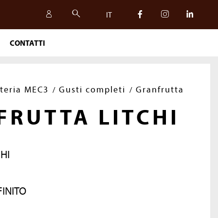
IT
CONTATTI
IT
EN
ateria MEC3
Gusti completi
Granfrutta
FRUTTA LITCHI
HI
FINITO
SICUREZZA, QUALITÀ