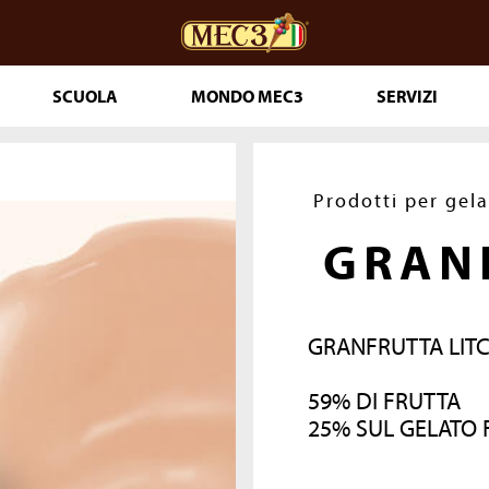
SCUOLA
MONDO MEC3
SERVIZI
ceria
DOuMIX?
Prodotti per gel
GRAN
 PASTICCERIA
IA 365
GRANFRUTTA LITC
T PRONTI
59% DI FRUTTA
25% SUL GELATO 
LE
THE GENUINE