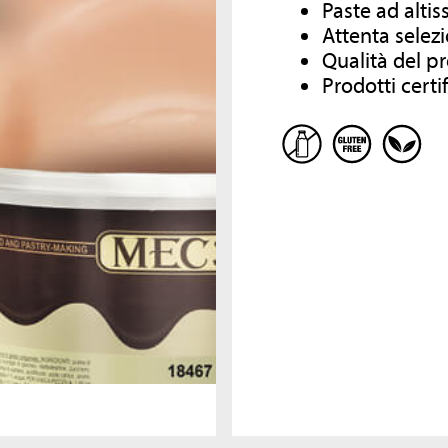
Paste ad altis
COMPANY
RICETTARI
Attenta selez
Qualità del p
Dal 1984 MEC3 è sinonimo di
Consulta i nostri ricettari per scoprire altri
Prodotti certi
eccellenza, ricerca e creatività nella
prodotti che possono arricchire la tua
preparazione di ingredienti e
gelateria!
semilavorati per la gelateria
artigianale e la pasticceria.
Un’azienda che, grazie alla cura e all
SCOPRI DI PIÙ
passione per il mondo del gelato
italiano, è diventata il leader mondia
per le aziende di settore con un unic
obiettivo: diffondere l’arte delle swe
arts italiane in tutto il mondo.
SCOPRI DI PIÙ