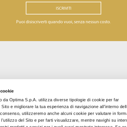
ISCRIVITI
Puoi disiscriverti quando vuoi, senza nessun costo.
 cookie
to da Optima S.p.A. utilizza diverse tipologie di cookie per far
 Sito e migliorare la tua esperienza di navigazione all’interno del
uo consenso, utilizzeremo anche alcuni cookie per valutare in form
l’utilizzo del Sito e per farti visualizzare, mentre navighi su inter
stri prodotti e servizi per i quali avrai mostrato interesse. Se acc