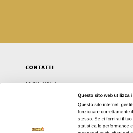
CONTATTI
+390541859411
MEC3@MEC3.IT
Questo sito web utilizza i
OPTIMA S.P.A.
CON UNICO SOCIO,
Questo sito internet, gesti
SOCIETÀ SOGGETTA ALL'ATTIVITÀ
funzionare correttamente il
DI DIREZIONE E COORDINAMENTO
DI VERCELLI MIDCO S.P.A.
stesso. Se ci fornirai il t
VIA GAGGIO N°72
statistica le performance e 
47832 SAN CLEMENTE
RIMINI, ITALY
messaggi pubblicitari dei no