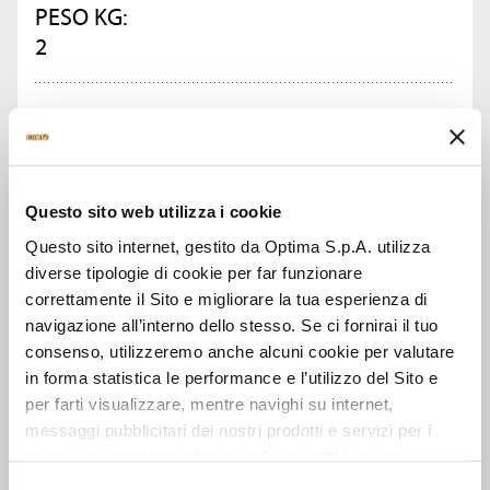
PESO KG:
2
CONFEZIONI PER CARTONE:
4
Questo sito web utilizza i cookie
CHIEDI INFORMAZIONI
Questo sito internet, gestito da Optima S.p.A. utilizza
diverse tipologie di cookie per far funzionare
SCHEDA TECNICA
correttamente il Sito e migliorare la tua esperienza di
navigazione all’interno dello stesso. Se ci fornirai il tuo
consenso, utilizzeremo anche alcuni cookie per valutare
in forma statistica le performance e l’utilizzo del Sito e
per farti visualizzare, mentre navighi su internet,
GUARDA ANCHE
messaggi pubblicitari dei nostri prodotti e servizi per i
quali avrai mostrato interesse. Se accetti i cookie,
dichiari di avere più di 16 anni.
Selezione