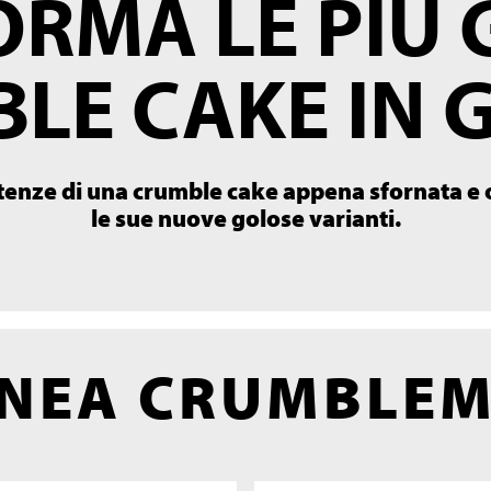
RMA LE PIÙ
LE CAKE IN 
tenze di una crumble cake appena sfornata e or
le sue nuove golose varianti.
INEA CRUMBLE