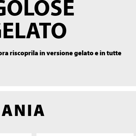
 GOLOSE
GELATO
a riscoprila in versione gelato e in tutte
MANIA