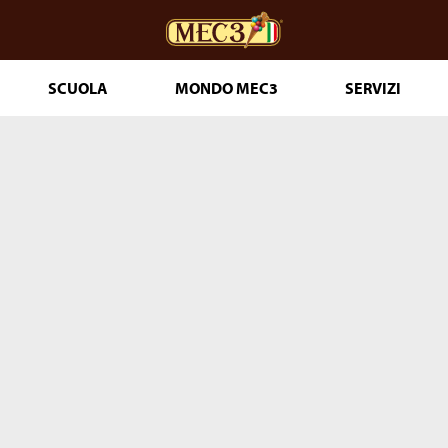
SCUOLA
MONDO MEC3
SERVIZI
ceria
DOuMIX?
 PASTICCERIA
IA 365
T PRONTI
LE
THE GENUINE