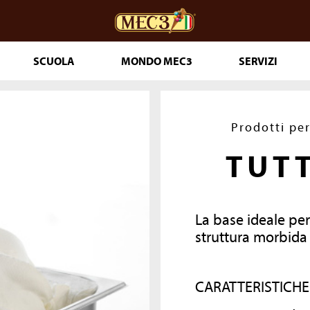
SCUOLA
MONDO MEC3
SERVIZI
ceria
DOuMIX?
Prodotti pe
TUT
 PASTICCERIA
IA 365
La base ideale per
T PRONTI
struttura morbida
LE
CARATTERISTICHE
THE GENUINE