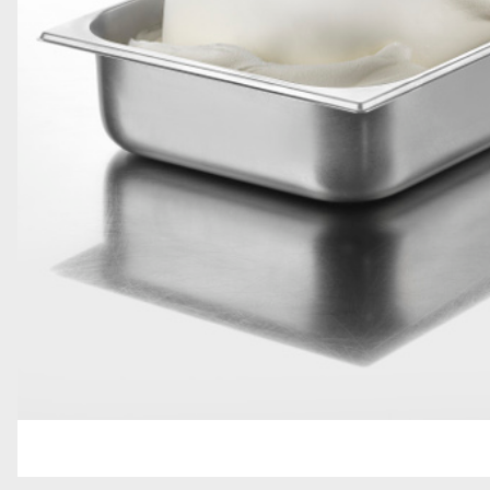
GRANELLE E DECORAZIONI
GELATO SOFT
TOPPING
STECCHI E PRALINE