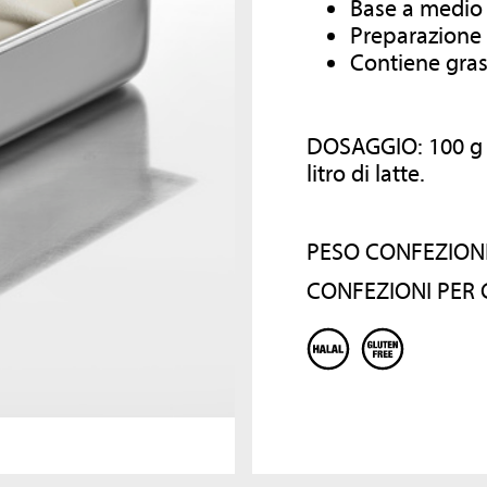
Base a medio
COMPANY
RICETTARI
Preparazione 
Contiene gras
Dal 1984 MEC3 è sinonimo di
Consulta i nostri ricettari per scoprire altri
eccellenza, ricerca e creatività nella
prodotti che possono arricchire la tua
preparazione di ingredienti e
gelateria!
DOSAGGIO: 100 g d
semilavorati per la gelateria
artigianale e la pasticceria.
litro di latte.
Un’azienda che, grazie alla cura e all
SCOPRI DI PIÙ
passione per il mondo del gelato
italiano, è diventata il leader mondia
PESO CONFEZIONE
per le aziende di settore con un unic
obiettivo: diffondere l’arte delle swe
CONFEZIONI PER 
arts italiane in tutto il mondo.
SCOPRI DI PIÙ