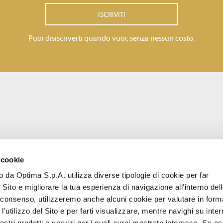
ISCRIVITI
Puoi disiscriverti quando vuoi, senza nessun costo.
 cookie
to da Optima S.p.A. utilizza diverse tipologie di cookie per far
 Sito e migliorare la tua esperienza di navigazione all’interno del
uo consenso, utilizzeremo anche alcuni cookie per valutare in form
l’utilizzo del Sito e per farti visualizzare, mentre navighi su inter
stri prodotti e servizi per i quali avrai mostrato interesse. Se acc