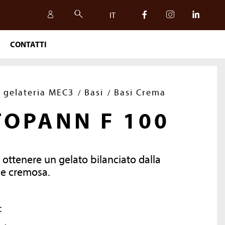
IT
CONTATTI
IT
EN
r gelateria MEC3
Basi
Basi Crema
TOPANN F 100
 ottenere un gelato bilanciato dalla
 e cremosa.
:
SICUREZZA, QUALITÀ