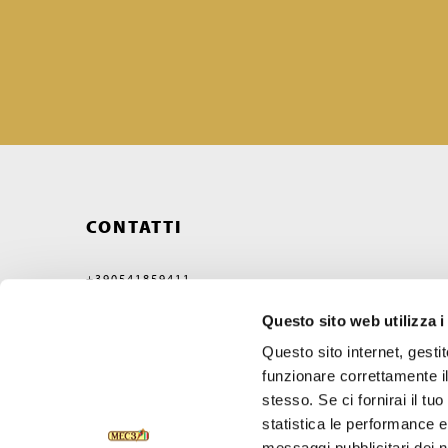
CONTATTI
+390541859411
MEC3@MEC3.IT
Questo sito web utilizza i
OPTIMA S.P.A.
CON UNICO SOCIO,
Questo sito internet, gesti
SOCIETÀ SOGGETTA ALL'ATTIVITÀ
funzionare correttamente il
DI DIREZIONE E COORDINAMENTO
DI VERCELLI MIDCO S.P.A.
stesso. Se ci fornirai il t
VIA GAGGIO N°72
statistica le performance e 
47832 SAN CLEMENTE
RIMINI, ITALY
messaggi pubblicitari dei no