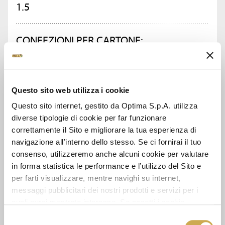
1.5
CONFEZIONI PER CARTONE:
8
CHIEDI INFORMAZIONI
Questo sito web utilizza i cookie
Questo sito internet, gestito da Optima S.p.A. utilizza
diverse tipologie di cookie per far funzionare
SCHEDA TECNICA
correttamente il Sito e migliorare la tua esperienza di
navigazione all’interno dello stesso. Se ci fornirai il tuo
consenso, utilizzeremo anche alcuni cookie per valutare
in forma statistica le performance e l’utilizzo del Sito e
GUARDA ANCHE
per farti visualizzare, mentre navighi su internet,
messaggi pubblicitari dei nostri prodotti e servizi per i
quali avrai mostrato interesse. Se accetti i cookie,
dichiari di avere più di 16 anni.
Selezione