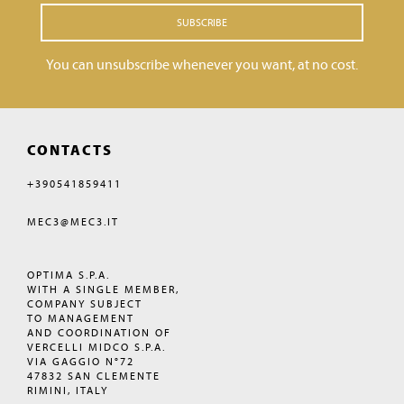
SUBSCRIBE
You can unsubscribe whenever you want, at no cost.
CONTACTS
+390541859411
MEC3@MEC3.IT
OPTIMA S.P.A.
WITH A SINGLE MEMBER,
COMPANY SUBJECT
TO MANAGEMENT
AND COORDINATION OF
VERCELLI MIDCO S.P.A.
VIA GAGGIO N°72
47832 SAN CLEMENTE
RIMINI, ITALY